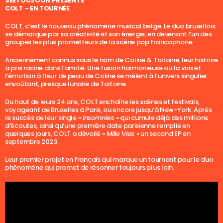
SEEYOUSOON PRÉSENTE
COLT – EN TOURNÉE
COLT, c’est le nouveau phénomène musical belge. Le duo bruxellois
se démarque par sa créativité et son énergie, en devenant l’un des
groupes les plus prometteurs de la scène pop francophone.
Anciennement connus sous le nom de Coline & Toitoine, leur histoire
a pris racine dans l’amitié. Une fusion harmonieuse où la voix et
l’émotion à fleur de peau de Coline se mêlent à l’univers singulier,
envoûtant, presque lunaire de Toitoine.
Du haut de leurs 24 ans, COLT enchaîne les scènes et festivals,
voyageant de Bruxelles à Paris, ou encore jusqu’à New-York. Après
le succès de leur single
« Insomnies »
qui cumule déjà des millions
d’écoutes, ainsi qu’une première date parisienne remplie en
quelques jours, COLT a dévoilé
« Mille Vies
» un second EP en
septembre 2023.
Leur premier projet en français qui marque un tournant pour le duo
phénomène qui promet de résonner toujours plus loin.