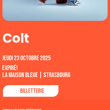
Colt
jeudi 23 octobre 2025
Expiré!
La Maison Bleue | Strasbourg
Billetterie