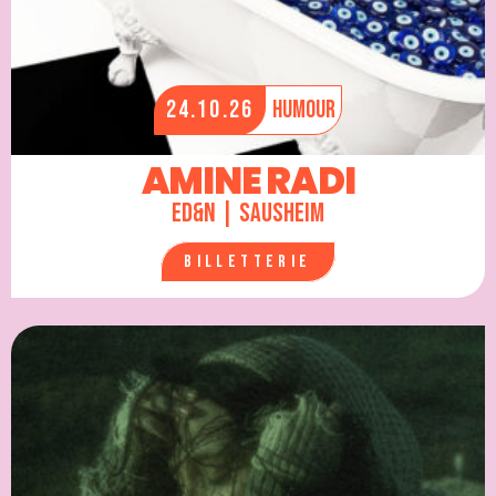
24.10.26
Humour
AMINE RADI
ED&N | Sausheim
Billetterie