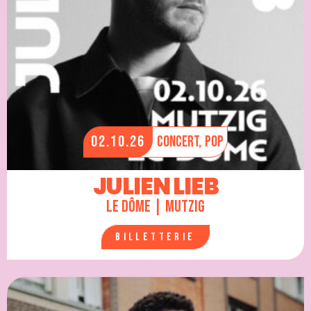
02.10.26
Concert,
Pop
JULIEN LIEB
Le Dôme | Mutzig
Billetterie