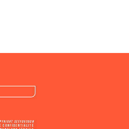
pyright SeeYouSoon
e confidentialité