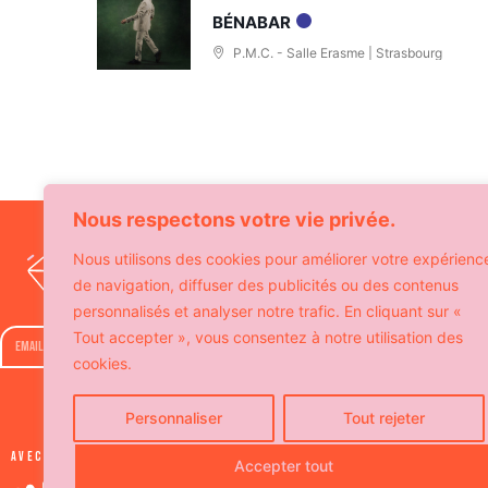
BÉNABAR
P.M.C. - Salle Erasme | Strasbourg
Nous respectons votre vie privée.
Recevez notre agenda 
Nous utilisons des cookies pour améliorer votre expérienc
offres exclusives 
de navigation, diffuser des publicités ou des contenus
personnalisés et analyser notre trafic. En cliquant sur «
Tout accepter », vous consentez à notre utilisation des
cookies.
Personnaliser
Tout rejeter
Avec le soutien de
Accepter tout