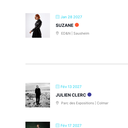
Jan 28 2027
SUZANE
ED&N | Sausheim
Fév 13 2027
JULIEN CLERC
Parc des Expositions | Colmar
Fév 17 2027