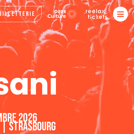
Billetterie
l
sani
mbre 2026
e | Strasbourg