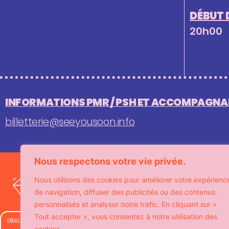
DÉBUT 
20h00
INFORMATIONS PMR / PSH ET ACCOMPAGNAN
billetterie@seeyousoon.info
Nous respectons votre vie privée.
Recevez notre agenda 
Nous utilisons des cookies pour améliorer votre expérienc
offres exclusives 
de navigation, diffuser des publicités ou des contenus
personnalisés et analyser notre trafic. En cliquant sur «
Tout accepter », vous consentez à notre utilisation des
cookies.