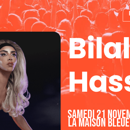
Bila
Has
samedi 21 nove
La Maison Bleu