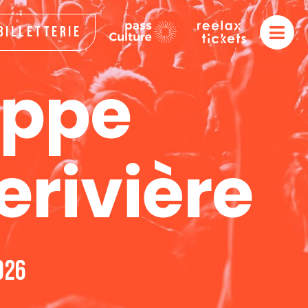
Billetterie
ippe
rivière
026