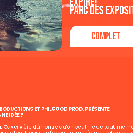
Expiré!
Parc des Exposi
Complet
PRODUCTIONS ET PHILGOOD PROD, PRÉSENTE
NE IDÉE ?
on, Caverivière démontre qu’on peut rire de tout, même
ar profondeur », une façon de transformer l’absence e