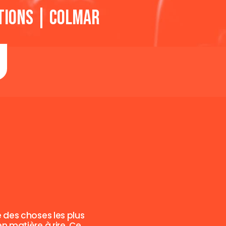
tions | Colmar
 des choses les plus
n matière à rire. Ce