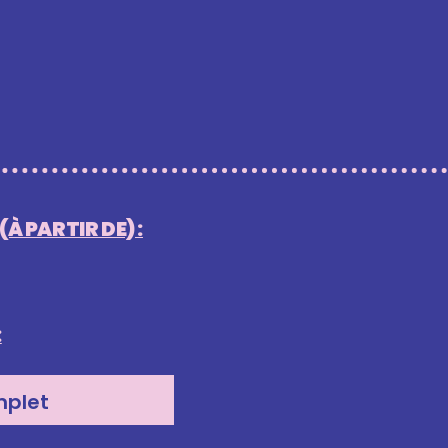
À PARTIR DE) :
:
plet