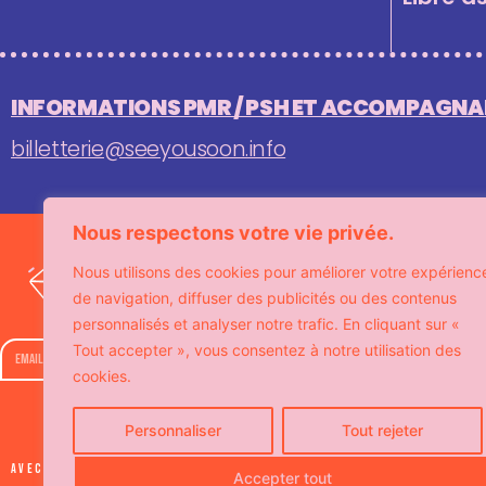
INFORMATIONS PMR / PSH ET ACCOMPAGNAN
billetterie@seeyousoon.info
Nous respectons votre vie privée.
Recevez notre agenda 
Nous utilisons des cookies pour améliorer votre expérienc
offres exclusives 
de navigation, diffuser des publicités ou des contenus
personnalisés et analyser notre trafic. En cliquant sur «
Tout accepter », vous consentez à notre utilisation des
cookies.
Personnaliser
Tout rejeter
Avec le soutien de
Accepter tout