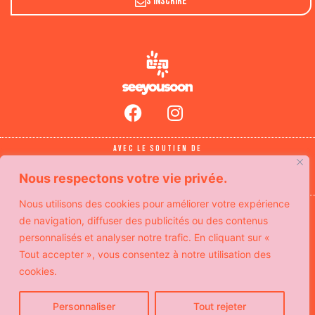
S'inscrire
Avec le soutien de
Nous respectons votre vie privée.
Nous utilisons des cookies pour améliorer votre expérience
© Copyright SeeYouSoon
Politique de confidentialité
de navigation, diffuser des publicités ou des contenus
Mentions légales
Contact
personnalisés et analyser notre trafic. En cliquant sur «
Tout accepter », vous consentez à notre utilisation des
cookies.
Personnaliser
Tout rejeter