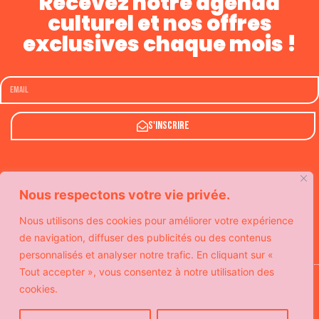
Recevez notre agenda
culturel et nos offres
exclusives chaque mois !
S'inscrire
Nous respectons votre vie privée.
Nous utilisons des cookies pour améliorer votre expérience
de navigation, diffuser des publicités ou des contenus
personnalisés et analyser notre trafic. En cliquant sur «
Tout accepter », vous consentez à notre utilisation des
Avec le soutien de
cookies.