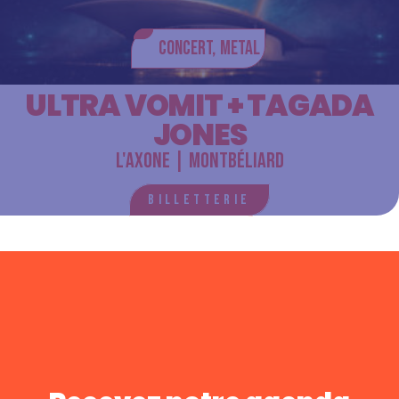
Concert,
Metal
ULTRA VOMIT + TAGADA
JONES
L'Axone | Montbéliard
Billetterie