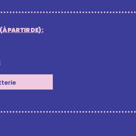
À PARTIR DE) :
:
tterie