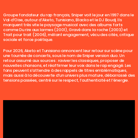
Groupe fondateur du rap français, Sniper voit le jour en 1997 dans le
Val‐d’Oise, autour d’Aketo, Tunisiano, Blacko et le DJ Boudj. Ils
marquent très vite le paysage musical avec des albums forts
comme Du rire aux larmes (2001), Gravé dans la roche (2003) et
Trait pour trait (2006), mêlant engagement, vécu des cités, critique
sociale et force poétique.
Pour 2026, Aketo et Tunisiano annoncent leur retour sur scène pour
une tournée de concerts, sous le nom de Sniper version duo. Un
retour assumé aux sources : raviver les classiques, proposer de
nouvelles chansons, et réaffirmer leur voix dans le rap engagé. Les
fans peuvent s’attendre à des rappels de titres emblématiques,
mais aussi à la découverte d’un univers plus mature, débarrassé des
tensions passées, centré sur le respect, l’authenticité et l’énergie.