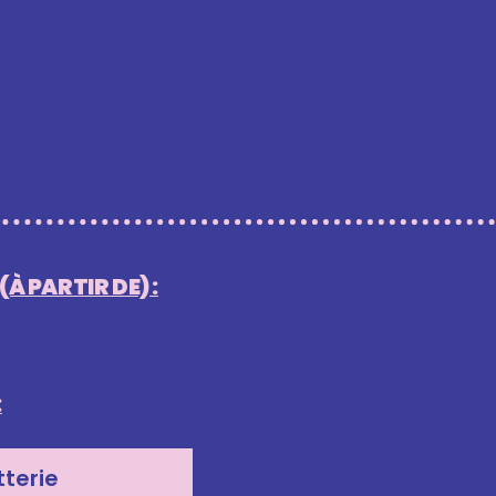
À PARTIR DE) :
:
tterie