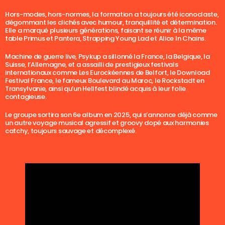
Hors-modes, hors-normes, la formation a toujours été iconoclaste,
dégommant les clichés avec humour, tranquillité et détermination.
Elle a marqué plusieurs générations, faisant se réunir à la même
table Primus et Pantera, Strapping Young Lad et Alice In Chains.
Machine de guerre live, Psykup a sillonné la France, la Belgique, la
Suisse, l’Allemagne, et a assailli de prestigieux festivals
internationaux comme Les Eurockéennes de Belfort, le Download
Festival France, le fameux Boulevard au Maroc, le Rockstadt en
Transylvanie, ainsi qu’un Hellfest blindé acquis à leur folie
contagieuse.
Le groupe sortira son 6e album en 2025, qui s’annonce déjà comme
un autre voyage musical agressif et groovy dopé aux harmonies
catchy, toujours sauvage et décomplexé.