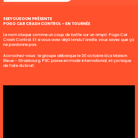
SEEYOUSOON PRÉSENTE
POGO CAR CRASH CONTROL – EN TOURNÉE
Le nom claque comme un coup de batte sur un ampli : Pogo Car
Crash Control. Et si vous avez déjà tendu l’oreille, vous savez que ça
ne pardonne pas.
Accrochez-vous : le groupe débarque le 30 octobre à La Maison
Bleue – Strasbourg. P3C passe en mode international, et ça risque
de faire du bruit.