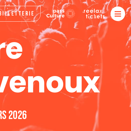
Billetterie
re
venoux
rs 2026