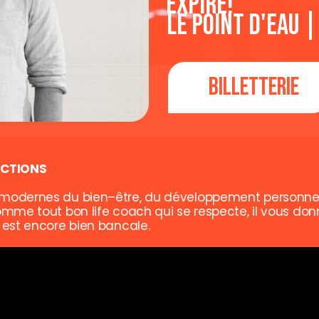
Expiré!
Le Point d'Eau 
Billetterie
UCTIONS
s modernes du bien
–
être,
du développement personnel 
mme tout bon life coach qui se respecte, il vous
donn
e est encore
bien
bancale.