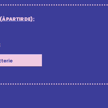
À PARTIR DE) :
:
tterie