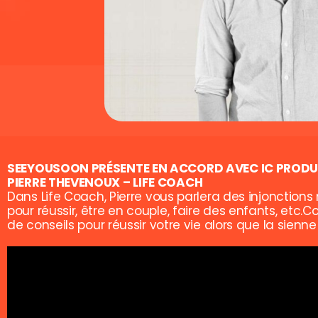
SEEYOUSOON PRÉSENTE EN ACCORD AVEC IC PROD
PIERRE THEVENOUX – LIFE COACH
Dans
Life Coach
,
Pierre vous parlera des injonction
pour réussir, être en couple,
faire des enfants, etc.
Co
de
conseils pour réussir votre vie alors que la sienn