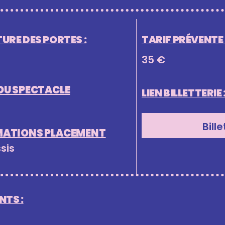
URE DES PORTES :
TARIF PRÉVENTE (
35 €
DU SPECTACLE
LIEN BILLETTERIE 
Bille
MATIONS PLACEMENT
ssis
TS :