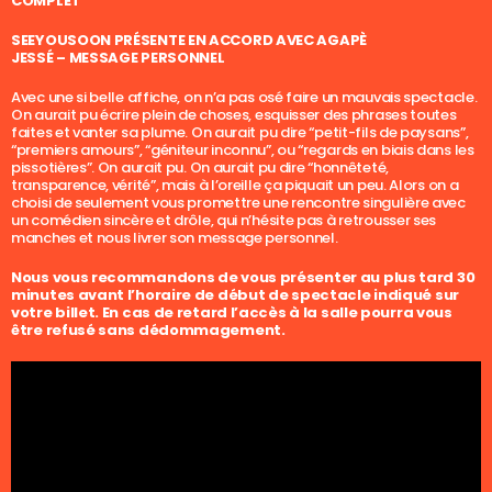
COMPLET
SEEYOUSOON PRÉSENTE EN ACCORD AVEC AGAPÈ
JESSÉ – MESSAGE PERSONNEL
Avec une si belle affiche, on n’a pas osé faire un mauvais spectacle.
On aurait pu écrire plein de choses, esquisser des phrases toutes
faites et vanter sa plume. On aurait pu dire “petit-fils de paysans”,
“premiers amours”, “géniteur inconnu”, ou “regards en biais dans les
pissotières”. On aurait pu. On aurait pu dire “honnêteté,
transparence, vérité”, mais à l’oreille ça piquait un peu. Alors on a
choisi de seulement vous promettre une rencontre singulière avec
un comédien sincère et drôle, qui n’hésite pas à retrousser ses
manches et nous livrer son message personnel.
Nous vous recommandons de vous présenter au plus tard 30
minutes avant l’horaire de début de spectacle indiqué sur
votre billet. En cas de retard l’accès à la salle pourra vous
être refusé sans dédommagement.