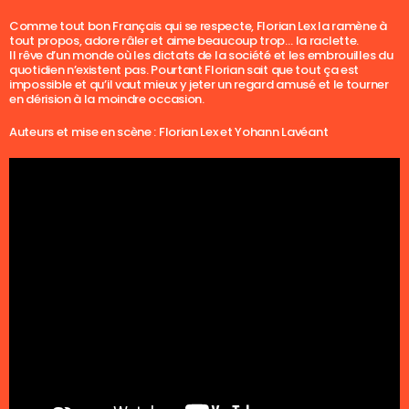
Comme tout bon Français qui se respecte, Florian Lex la ramène à
tout propos, adore râler et aime beaucoup trop… la raclette.
Il rêve d’un monde où les dictats de la société et les embrouilles du
quotidien n’existent pas. Pourtant Florian sait que tout ça est
impossible et qu’il vaut mieux y jeter un regard amusé et le tourner
en dérision à la moindre occasion.
Auteurs et mise en scène : Florian Lex et Yohann Lavéant